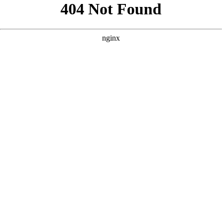
好的，根据您的要求，围绕核心词“全集免费观看”，并参考您提
供的案例风格，我为您原创了三个不同侧重点的SEO方案。 ---
### 方案一：侧重“经典老剧/怀旧剧集” **核心词：全集免费观
看** **SEO标题：** `
` **SEO描述：** `` **SEO关键词：** `` -
-- ### 方案二：侧重“最新热门/同步更新” **核心词：全集免费观
看** **SEO标题：** `
` **SEO描述：** `` **SEO关键词：** `` -
-- ### 方案三：侧重“高清蓝光/电影大片” **核心词：全集免费观
看** **SEO标题：** `
` **SEO描述：** `` **SEO关键词：** ``