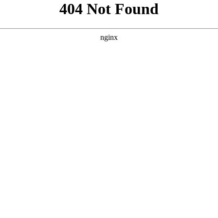
案例风格，我为您原创了三个不同侧重点的SEO方案。 --- ##
`` --- ### 方案二：侧重“最新热门/同步更新” **核心词：全集免费观看*
**SEO标题：** `
` **SEO描述：** `` **SEO关键词：** ``