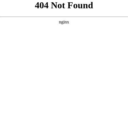
好的，根据您的要求，围绕核心词“全集免费观看”，并参考您提
供的案例风格，我为您原创了三个不同侧重点的SEO方案。 ---
### 方案一：侧重“经典老剧/怀旧剧集” **核心词：全集免费观
看** **SEO标题：** `
` **SEO描述：** `` **SEO关键词：** `` -
-- ### 方案二：侧重“最新热门/同步更新” **核心词：全集免费观
看** **SEO标题：** `
` **SEO描述：** `` **SEO关键词：** `` -
-- ### 方案三：侧重“高清蓝光/电影大片” **核心词：全集免费观
看** **SEO标题：** `
` **SEO描述：** `` **SEO关键词：** ``