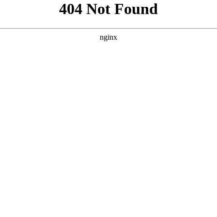
案例风格，我为您原创了三个不同侧重点的SEO方案。 --- ##
`` --- ### 方案二：侧重“最新热门/同步更新” **核心词：全集免费观看*
**SEO标题：** `
` **SEO描述：** `` **SEO关键词：** ``